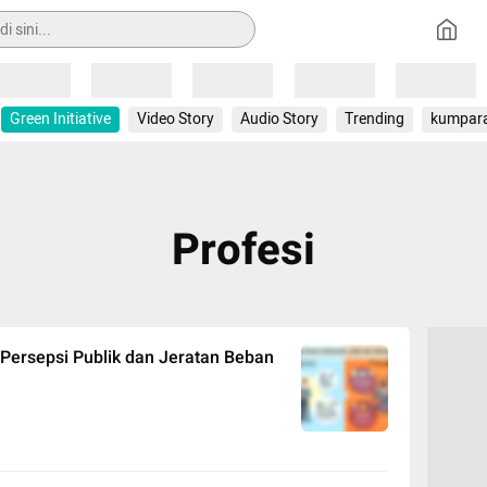
Loading
Loading
Loading
Loading
Loading
Green Initiative
Video Story
Audio Story
Trending
kumpar
Profesi
Persepsi Publik dan Jeratan Beban