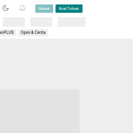
Masuk
Buat Tulisan
Loading
Loading
Lainnya
anPLUS
Opini & Cerita