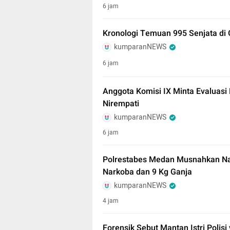
6 jam
Kronologi Temuan 995 Senjata di
kumparanNEWS
6 jam
Anggota Komisi IX Minta Evaluas
Nirempati
kumparanNEWS
6 jam
Polrestabes Medan Musnahkan Na
Narkoba dan 9 Kg Ganja
kumparanNEWS
4 jam
Forensik Sebut Mantan Istri Polisi