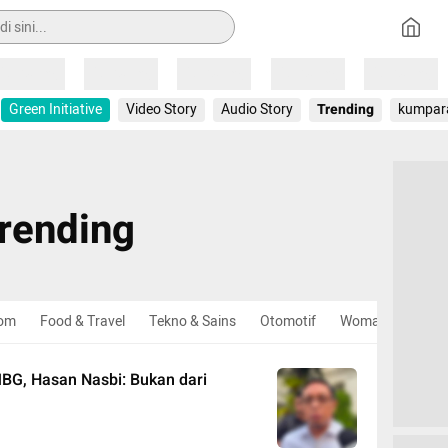
Loading
Loading
Loading
Loading
Loading
Green Initiative
Video Story
Audio Story
Trending
kumpar
rending
om
Food & Travel
Tekno & Sains
Otomotif
Woman
Bola 
BG, Hasan Nasbi: Bukan dari