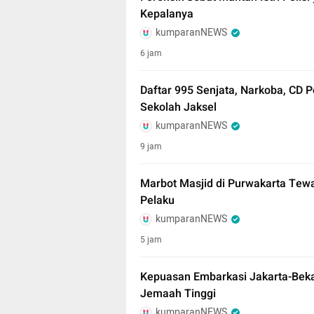
Kepalanya
kumparanNEWS
6 jam
Daftar 995 Senjata, Narkoba, CD 
Sekolah Jaksel
kumparanNEWS
9 jam
Marbot Masjid di Purwakarta Tewas
Pelaku
kumparanNEWS
5 jam
Kepuasan Embarkasi Jakarta-Bekas
Jemaah Tinggi
kumparanNEWS