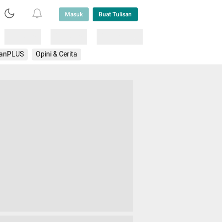
Masuk
Buat Tulisan
Loading
Loading
Lainnya
anPLUS
Opini & Cerita
& Sports
Bisnis
Bolanita