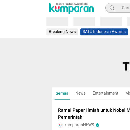
Pencarian
Loading
Loading
Loading
Breaking News
SATU Indonesia Awards
T
Semua
News
Entertainment
M
Ramai Paper Ilmiah untuk Nobel M
Pemerintah
kumparanNEWS