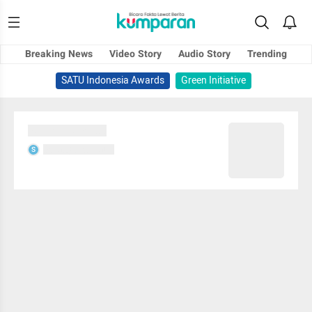
Breaking News
Video Story
Audio Story
Trending
SATU Indonesia Awards
Green Initiative
Sedang memuat...
Sedang memuat...
S