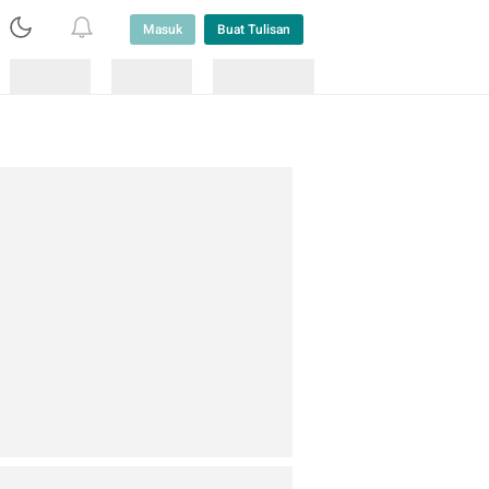
Masuk
Buat Tulisan
Loading
Loading
Lainnya