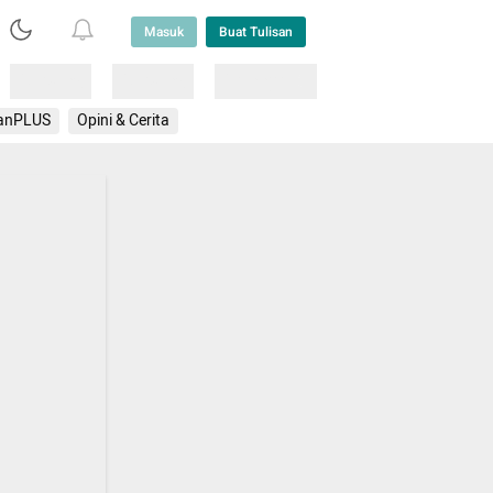
Masuk
Buat Tulisan
Loading
Loading
Lainnya
anPLUS
Opini & Cerita