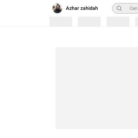
Pencarian
Azhar zahidah
Loading
Loading
Loading