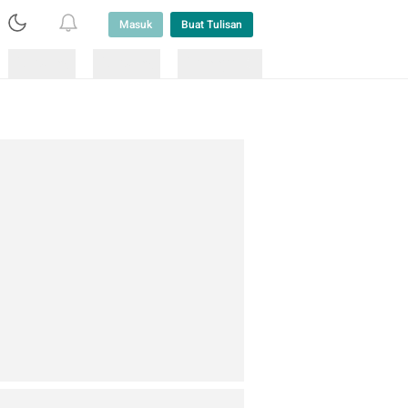
Masuk
Buat Tulisan
Loading
Loading
Lainnya