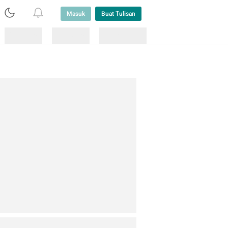
Masuk
Buat Tulisan
Loading
Loading
Lainnya