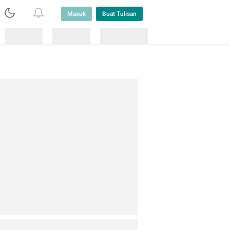
Masuk
Buat Tulisan
Loading
Loading
Lainnya