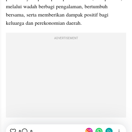
melalui wadah berbagi pengalaman, bertumbuh 
bersama, serta memberikan dampak positif bagi 
keluarga dan perekonomian daerah.
ADVERTISEMENT
TDA
Semarang
Wirausaha
Anak
0
0