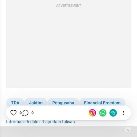
ADVERTISEMENT
TDA
Jaktim
Pengusaha
Financial Freedom
0
0
Jakarta Timur
Informasi Redaksi
·
Laporkan tulisan
Tim Editor
Editor Section