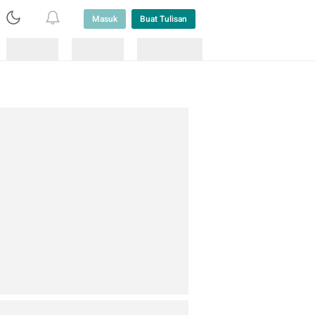
Masuk
Buat Tulisan
Loading
Loading
Lainnya