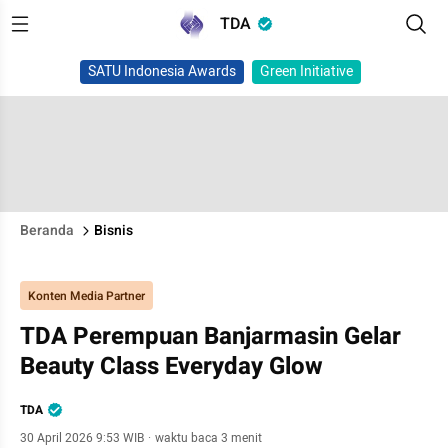
TDA
SATU Indonesia Awards
Green Initiative
Beranda
Bisnis
Konten Media Partner
TDA Perempuan Banjarmasin Gelar
Beauty Class Everyday Glow
TDA
30 April 2026 9:53 WIB
·
waktu baca 3 menit