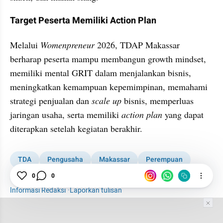
Target Peserta Memiliki Action Plan
Melalui 
Womenpreneur 
2026, TDAP Makassar 
berharap peserta mampu membangun growth mindset, 
memiliki mental GRIT dalam menjalankan bisnis, 
meningkatkan kemampuan kepemimpinan, memahami 
strategi penjualan dan 
scale up 
bisnis, memperluas 
jaringan usaha, serta memiliki 
action plan
 yang dapat 
diterapkan setelah kegiatan berakhir.
TDA
Pengusaha
Makassar
Perempuan
Womenpreneur
0
0
Informasi Redaksi
·
Laporkan tulisan
Tim Editor
Editor Section