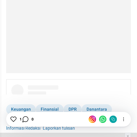
instagram embed
Keuangan
Finansial
DPR
Danantara
Perbankan
OJK
1
0
Informasi Redaksi
·
Laporkan tulisan