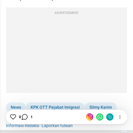
ADVERTISEMENT
News
KPK OTT Pejabat Imigrasi
Silmy Karim
Pemerasan
WNA
KPK
0
1
Informasi Redaksi
·
Laporkan tulisan