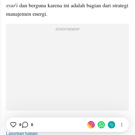
syar
'
i
 dan berguna karena ini adalah bagian dari strategi 
manajemen energi.
ADVERTISEMENT
Tidur
Subuh
Waktu
Belajar
0
0
Laporkan tulisan