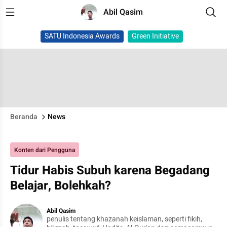
Abil Qasim
SATU Indonesia Awards
Green Initiative
Beranda
News
Konten dari Pengguna
Tidur Habis Subuh karena Begadang
Belajar, Bolehkah?
Abil Qasim
penulis tentang khazanah keislaman, seperti fikih,