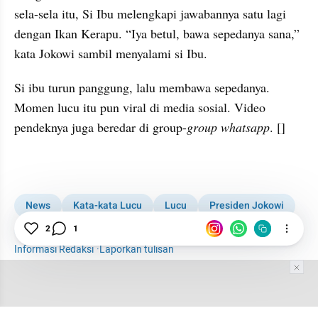
sela-sela itu, Si Ibu melengkapi jawabannya satu lagi 
dengan Ikan Kerapu. “Iya betul, bawa sepedanya sana,” 
kata Jokowi sambil menyalami si Ibu. 
Si ibu turun panggung, lalu membawa sepedanya. 
Momen lucu itu pun viral di media sosial. Video 
pendeknya juga beredar di group-
group whatsapp
. []
News
Kata-kata Lucu
Lucu
Presiden Jokowi
2
1
Joko Widodo
Aceh
Jokowi Bagi Sepeda
Informasi Redaksi
·
Laporkan tulisan
Tim Editor
Editor Section