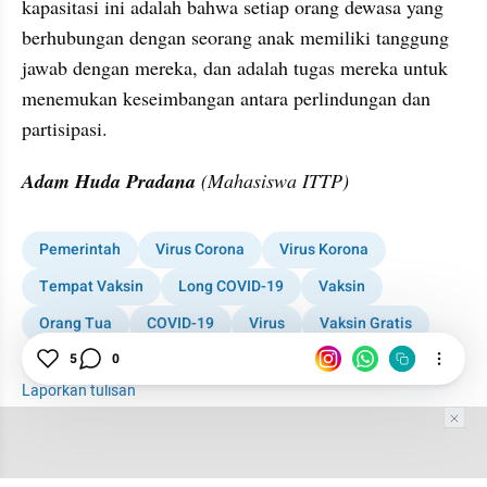
kapasitasi ini adalah bahwa setiap orang dewasa yang 
berhubungan dengan seorang anak memiliki tanggung 
jawab dengan mereka, dan adalah tugas mereka untuk 
menemukan keseimbangan antara perlindungan dan 
partisipasi.
Adam Huda Pradana
 (Mahasiswa ITTP)
Pemerintah
Virus Corona
Virus Korona
Tempat Vaksin
Long COVID-19
Vaksin
Orang Tua
COVID-19
Virus
Vaksin Gratis
Anak
5
0
Laporkan tulisan
Tim Editor
Editor Section