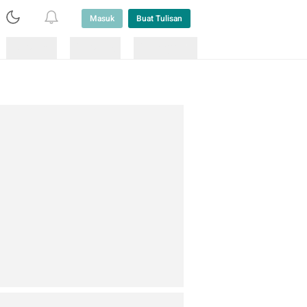
Masuk
Buat Tulisan
Loading
Loading
Lainnya