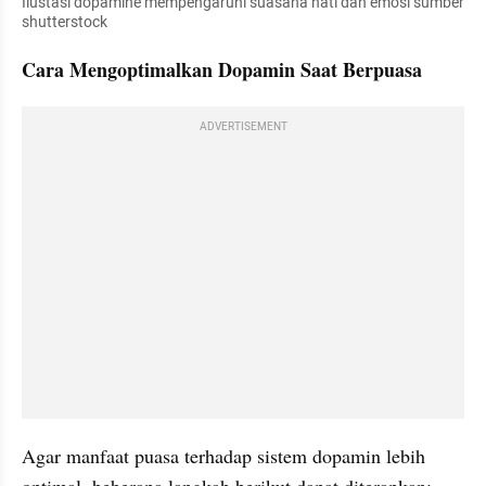
Ilustasi dopamine mempengaruhi suasana hati dan emosi sumber 
shutterstock
Cara Mengoptimalkan Dopamin Saat Berpuasa
ADVERTISEMENT
Agar manfaat puasa terhadap sistem dopamin lebih 
optimal, beberapa langkah berikut dapat diterapkan: