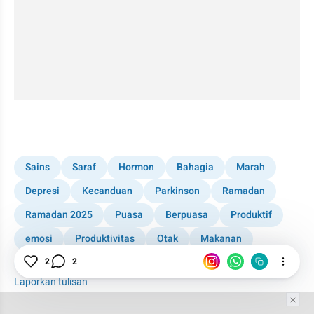
Sains
Saraf
Hormon
Bahagia
Marah
Depresi
Kecanduan
Parkinson
Ramadan
Ramadan 2025
Puasa
Berpuasa
Produktif
emosi
Produktivitas
Otak
Makanan
Menu Buka Puasa
2
2
Laporkan tulisan
Tim Editor
Editor Section