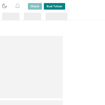
Masuk
Buat Tulisan
Loading
Loading
Lainnya