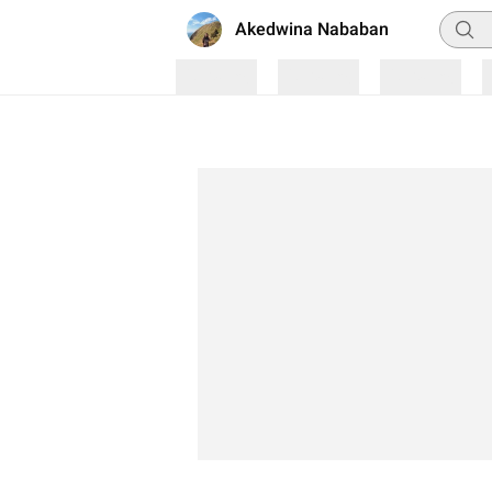
Pencar
Akedwina Nababan
Loading
Loading
Loading