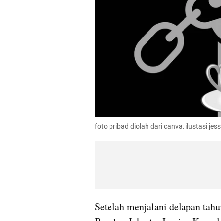
foto pribad diolah dari canva: ilustasi je
Setelah menjalani delapan tah