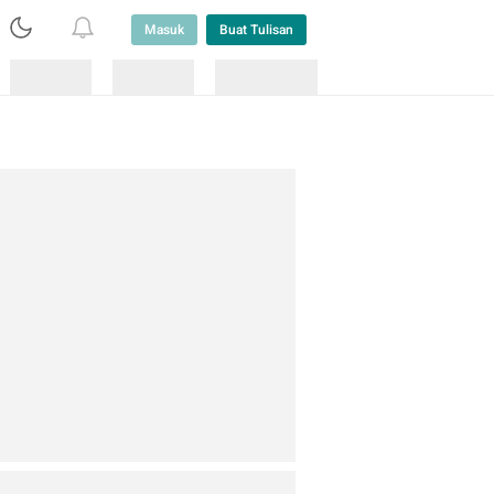
Masuk
Buat Tulisan
Loading
Loading
Lainnya