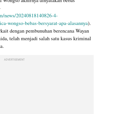
a Wongso akhirnya dinyatakan bebas 
 
om/news/20240818140826-4-
ica-wongso-bebas-bersyarat-apa-alasannya
). 
rkait dengan pembunuhan berencana Wayan 
ida, telah menjadi salah satu kasus kriminal 
a. 
ADVERTISEMENT