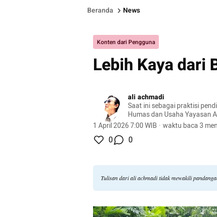
Beranda
News
Konten dari Pengguna
Lebih Kaya dari B
ali achmadi
Saat ini sebagai praktisi pen
Humas dan Usaha Yayasan Ar
Pakis Kec. Tayu Kab. Pati Jat
1 April 2026 7:00 WIB
·
waktu baca 3 men
sebagai staff pengajar di Ma
0
0
Tholibin Pakis Kab. Pati. Saya
Industri
Tulisan dari ali achmadi tidak mewakili pandang