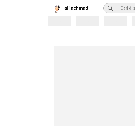
Pencarian
ali achmadi
Loading
Loading
Loading