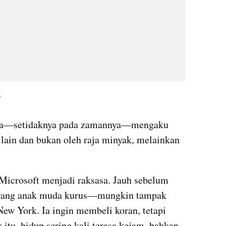
”
nia—setidaknya pada zamannya—mengaku 
lain dan bukan oleh raja minyak, melainkan 
 Microsoft menjadi raksasa. Jauh sebelum 
rang anak muda kurus—mungkin tampak 
ew York. Ia ingin membeli koran, tetapi 
 itu, hidup sering kali terasa kejam, bahkan 