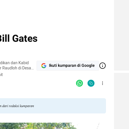
ill Gates
didikan dan Kabid
Ikuti kumparan di Google
 Raudloh di Desa
eng. Saya juga
it
drasah Raudlatut
 lulusan S1 Teknik
an dari redaksi kumparan