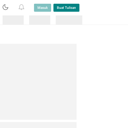
Masuk
Buat Tulisan
Loading
Loading
Lainnya