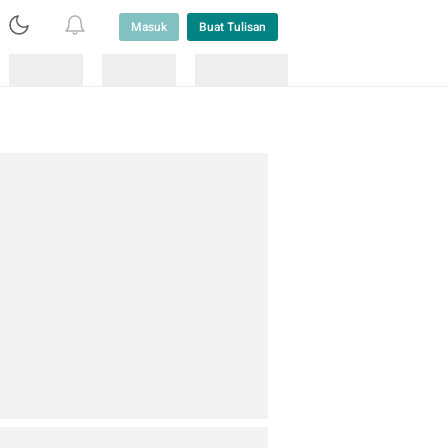
Masuk
Buat Tulisan
Loading
Loading
Lainnya