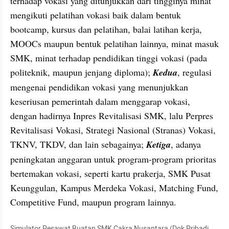
terhadap vokasi yang ditunjukkan dari tingginya minat 
mengikuti pelatihan vokasi baik dalam bentuk 
bootcamp, kursus dan pelatihan, balai latihan kerja, 
MOOCs maupun bentuk pelatihan lainnya, minat masuk 
SMK, minat terhadap pendidikan tinggi vokasi (pada 
politeknik, maupun jenjang diploma); 
Kedua
, regulasi 
mengenai pendidikan vokasi yang menunjukkan 
keseriusan pemerintah dalam menggarap vokasi, 
dengan hadirnya Inpres Revitalisasi SMK, lalu Perpres 
Revitalisasi Vokasi, Strategi Nasional (Stranas) Vokasi, 
TKNV, TKDV, dan lain sebagainya; 
Ketiga
, adanya 
peningkatan anggaran untuk program-program prioritas 
bertemakan vokasi, seperti kartu prakerja, SMK Pusat 
Keunggulan, Kampus Merdeka Vokasi, Matching Fund, 
Competitive Fund, maupun program lainnya.
Simulator Pesawat Buatan SMK Cakra Nusantara (Dok Pribadi 