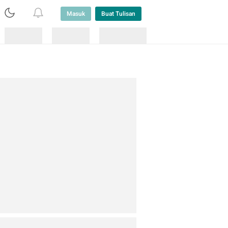
Masuk
Buat Tulisan
Loading
Loading
Lainnya