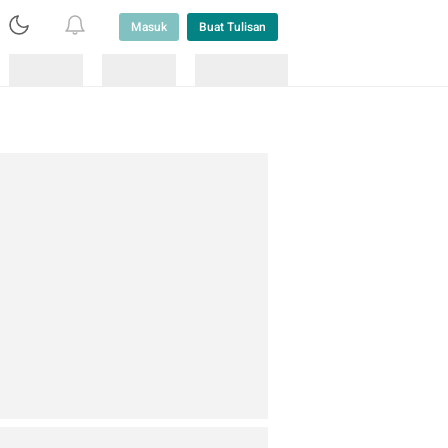
Masuk
Buat Tulisan
Loading
Loading
Lainnya