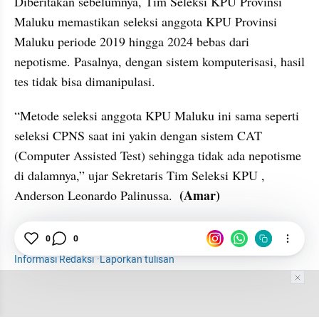
Diberitakan sebelumnya, Tim Seleksi KPU Provinsi 
Maluku memastikan seleksi anggota KPU Provinsi 
Maluku periode 2019 hingga 2024 bebas dari 
nepotisme. Pasalnya, dengan sistem komputerisasi, hasil 
tes tidak bisa dimanipulasi. 
“Metode seleksi anggota KPU Maluku ini sama seperti 
seleksi CPNS saat ini yakin dengan sistem CAT 
(Computer Assisted Test) sehingga tidak ada nepotisme 
di dalamnya,” ujar Sekretaris Tim Seleksi KPU , 
(Amar)
Anderson Leonardo Palinussa.  
0
0
KPU
Maluku
Tes Kecerdasan
Ambon
Informasi Redaksi
·
Laporkan tulisan
Tim Editor
Editor Section