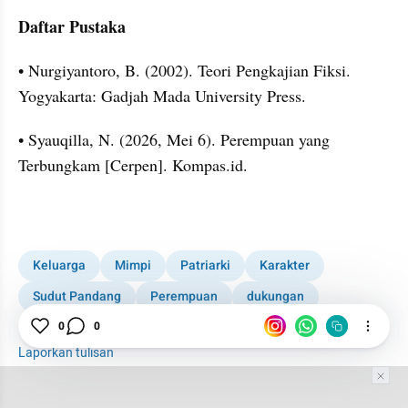
Daftar Pustaka
• Nurgiyantoro, B. (2002). Teori Pengkajian Fiksi. 
Yogyakarta: Gadjah Mada University Press.
• Syauqilla, N. (2026, Mei 6). Perempuan yang 
Terbungkam [Cerpen]. Kompas.id.
Keluarga
Mimpi
Patriarki
Karakter
Sudut Pandang
Perempuan
dukungan
Lingkungan
Cerpen
0
0
Laporkan tulisan
Tim Editor
Editor Section