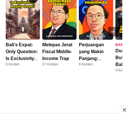
Bali's Expat-
Melepas Jerat
Perjuangan
BARU
Duga
Only Question:
Fiscal Middle-
yang Makin
Bully
Is Exclusivity
Income Trap
Panjang:
Balik
6 Konten
27 Konten
6 Konten
Really Over?
Dosen Kini
3 Konte
AFF
Harus S3
0 Komentar