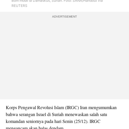
Bom mobil di Damaskus, Suriah. Foto: SANA/Handout via
REUTERS
ADVERTISEMENT
Korps Pengawal Revolusi Islam (IRGC) Iran mengumumkan
bahwa serangan Israel di Suriah menewaskan salah satu
komandan seniornya pada hari Senin (25/12). IRGC
mengancam akan balas dendam.