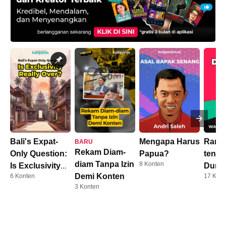
Bali's Expat-
Mengapa Harus
Rama
BARU
Rekam Diam-
Only Question:
Papua?
tenta
diam Tanpa Izin
8 Konten
Is Exclusivity
Duni
Demi Konten
6 Konten
17 Kont
Really Over?
Pendi
3 Konten