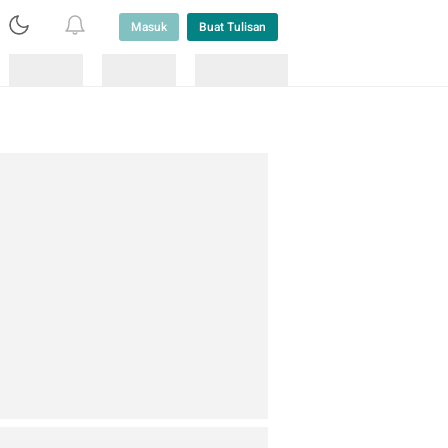
Masuk
Buat Tulisan
Loading
Loading
Lainnya