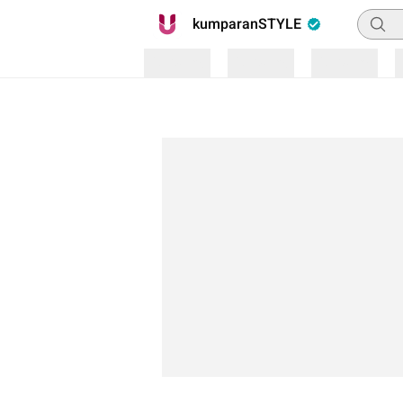
Pencar
kumparanSTYLE
Loading
Loading
Loading