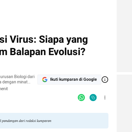
i Virus: Siapa yang
am Balapan Evolusi?
urusan Biologi dari
Ikuti kumparan di Google
ia dengan minat
n dan
enit
khususnya dalam
si satwa.
ili pandangan dari redaksi kumparan