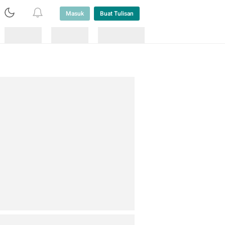
Masuk
Buat Tulisan
Loading
Loading
Lainnya