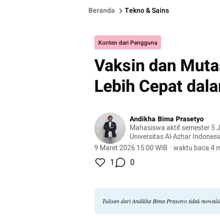
Beranda
Tekno & Sains
Konten dari Pengguna
Vaksin dan Mutas
Lebih Cepat dal
Andikha Bima Prasetyo
Mahasiswa aktif semester 5 J
Universitas Al-Azhar Indones
yang kuat di bidang penelitia
9 Maret 2026 15:00 WIB
·
waktu baca 4 m
pengembangan dunia sains 
1
0
dunia biomedis dan konserva
Tulisan dari Andikha Bima Prasetyo tidak mewak