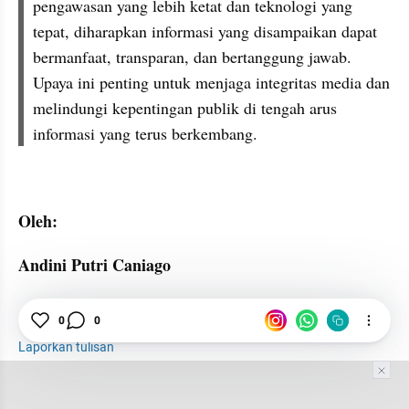
pengawasan yang lebih ketat dan teknologi yang 
tepat, diharapkan informasi yang disampaikan dapat 
bermanfaat, transparan, dan bertanggung jawab. 
Upaya ini penting untuk menjaga integritas media dan 
melindungi kepentingan publik di tengah arus 
informasi yang terus berkembang.
Oleh: 
Andini Putri Caniago
Iklan
PUBLIC
Keamanan Informasi
0
0
Laporkan tulisan
Tim Editor
Editor Section