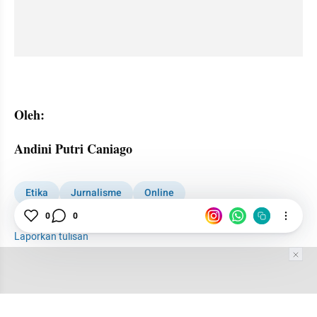
Oleh:
Andini Putri Caniago
Etika
Jurnalisme
Online
Modern Internasional
0
0
Laporkan tulisan
Tim Editor
Editor Section