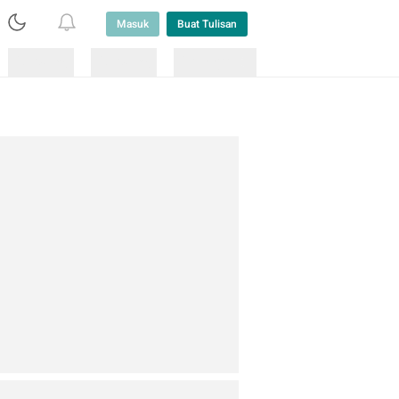
Masuk
Buat Tulisan
Loading
Loading
Lainnya