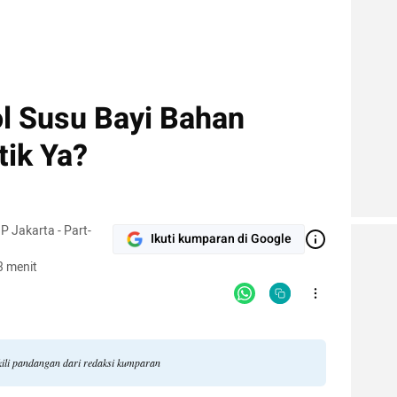
l Susu Bayi Bahan
tik Ya?
P Jakarta - Part-
Ikuti kumparan di Google
3 menit
akili pandangan dari redaksi kumparan