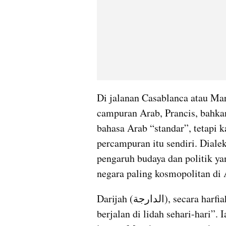
Di jalanan Casablanca atau Mar
campuran Arab, Prancis, bahkan
bahasa Arab “standar”, tetapi 
percampuran itu sendiri. Dialek
pengaruh budaya dan politik y
negara paling kosmopolitan di 
Darijah (الدارجة), secara harfiah berarti “yang umum digunakan” atau “yang 
berjalan di lidah sehari-hari”. 