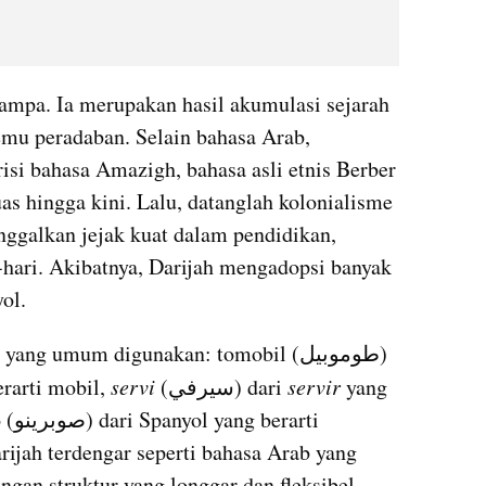
hampa. Ia merupakan hasil akumulasi sejarah 
emu peradaban. Selain bahasa Arab, 
i bahasa Amazigh, bahasa asli etnis Berber 
s hingga kini. Lalu, datanglah kolonialisme 
ggalkan jejak kuat dalam pendidikan, 
-hari. Akibatnya, Darijah mengadopsi banyak 
ol.
g umum digunakan: tomobil (طوموبيل) 
rarti mobil, 
servi
 (سيرفي) dari 
servir
 yang 
rti 
ijah terdengar seperti bahasa Arab yang 
ngan struktur yang longgar dan fleksibel. 