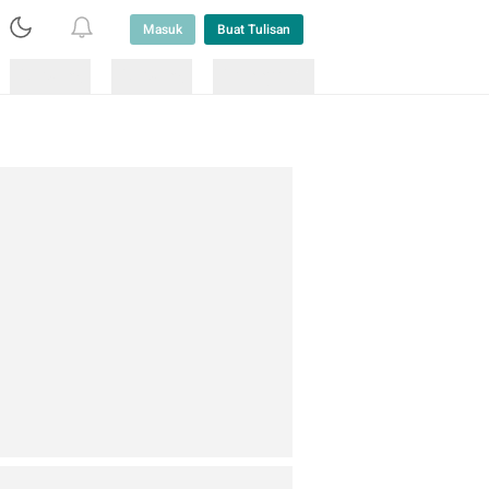
Masuk
Buat Tulisan
Loading
Loading
Lainnya