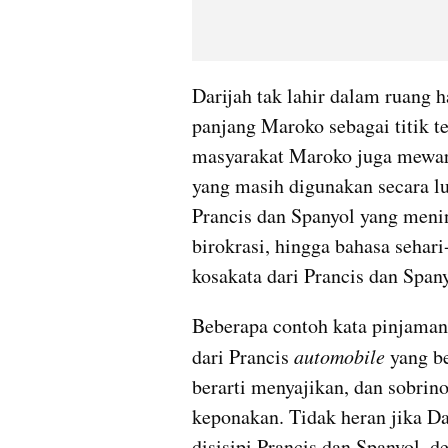
Darijah tak lahir dalam ruang 
panjang Maroko sebagai titik t
masyarakat Maroko juga mewaris
yang masih digunakan secara lua
Prancis dan Spanyol yang menin
birokrasi, hingga bahasa sehari
kosakata dari Prancis dan Spany
Beberapa contoh kata pinjaman yan
dari Prancis 
automobile
 yang be
berarti menyajikan, dan sobrino (صوبرينو) dari Spanyol yang bera
keponakan. Tidak heran jika Dar
disisipi Prancis dan Spanyol, de