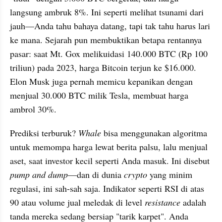
langsung ambruk 8%. Ini seperti melihat tsunami dari 
jauh—Anda tahu bahaya datang, tapi tak tahu harus lari 
ke mana. Sejarah pun membuktikan betapa rentannya 
pasar: saat Mt. Gox melikuidasi 140.000 BTC (Rp 100 
triliun) pada 2023, harga Bitcoin terjun ke $16.000. 
Elon Musk juga pernah memicu kepanikan dengan 
menjual 30.000 BTC milik Tesla, membuat harga 
ambrol 30%.
Prediksi terburuk? 
Whale
 bisa menggunakan algoritma 
untuk memompa harga lewat berita palsu, lalu menjual 
aset, saat investor kecil seperti Anda masuk. Ini disebut 
pump and dump
—dan di dunia 
crypto
 yang minim 
regulasi, ini sah-sah saja. Indikator seperti RSI di atas 
90 atau volume jual meledak di level 
resistance
 adalah 
tanda mereka sedang bersiap "tarik karpet". Anda 