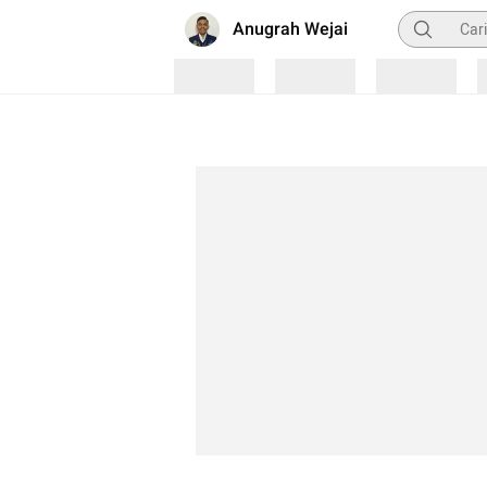
Pencarian
Anugrah Wejai
Loading
Loading
Loading