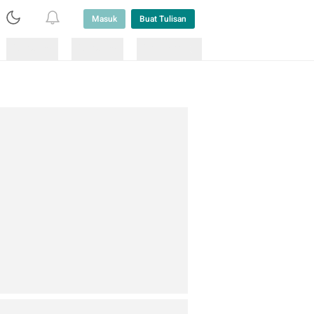
Masuk
Buat Tulisan
Loading
Loading
Lainnya