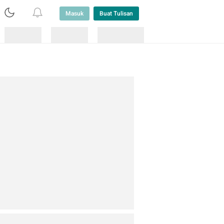
Masuk
Buat Tulisan
Loading
Loading
Lainnya