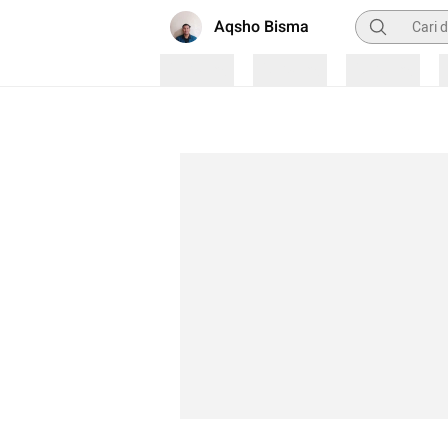
Pencarian
Aqsho Bisma
Loading
Loading
Loading