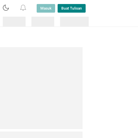
Masuk
Buat Tulisan
Loading
Loading
Lainnya