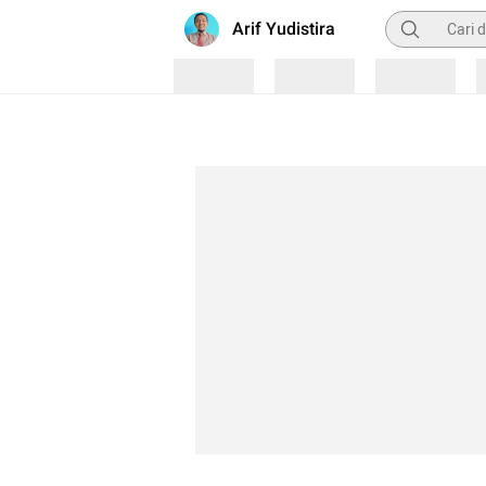
Pencarian
Arif Yudistira
Loading
Loading
Loading