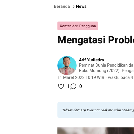
Beranda
News
Konten dari Pengguna
Mengatasi Probl
Arif Yudistira
Peminat Dunia Pendidikan da
Buku Momong (2022). Penga
Muhammadiyah MBS Pramb
11 Maret 2023 10:19 WIB
·
waktu baca 4
1
0
Tulisan dari Arif Yudistira tidak mewakili panda