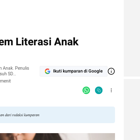
em Literasi Anak
n Anak. Penulis
Ikuti kumparan di Google
suh SD
anan
 menit
ngan dari redaksi kumparan