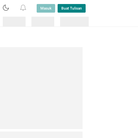
Masuk
Buat Tulisan
Loading
Loading
Lainnya