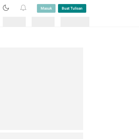
Masuk
Buat Tulisan
Loading
Loading
Lainnya