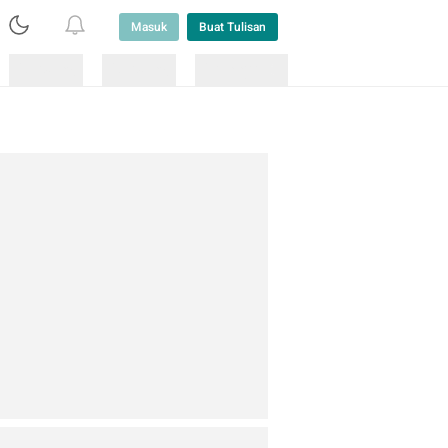
Masuk
Buat Tulisan
Loading
Loading
Lainnya