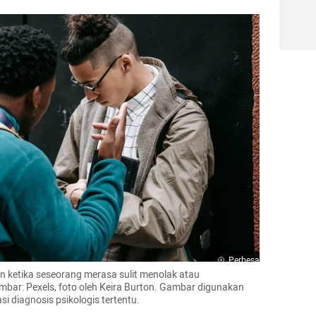
Perbesar
n ketika seseorang merasa sulit menolak atau 
ar: Pexels, foto oleh Keira Burton. Gambar digunakan 
i diagnosis psikologis tertentu.