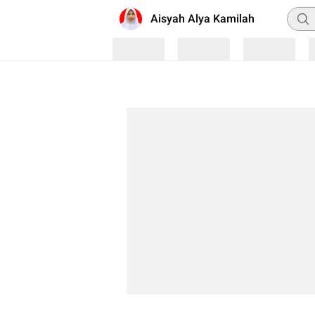
Penca
Aisyah Alya Kamilah
Loading
Loading
Loading