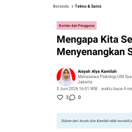
Beranda
Tekno & Sains
Konten dari Pengguna
Mengapa Kita Se
Menyenangkan 
Aisyah Alya Kamilah
Mahasiswa Psikologi UIN Syar
Jakarta
3 Juni 2026 16:01 WIB
·
waktu baca 4 me
3
0
Tulisan dari Aisyah Alya Kamilah tidak mewakili