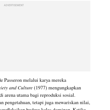
ADVERTISEMENT
Pierre Bourdieu dan Jean-Claude Passeron melalui karya mereka 
iety and Culture
 (1977) mengungkapkan 
i arena utama bagi reproduksi sosial. 
n pengetahuan, tetapi juga mewariskan nilai, 
merefleksikan budaya kelas dominan. Ketika 