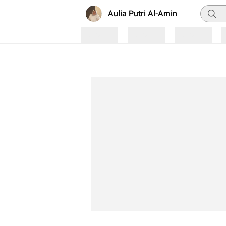
Pencar
Aulia Putri Al-Amin
Loading
Loading
Loading