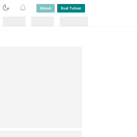
Masuk
Buat Tulisan
Loading
Loading
Lainnya