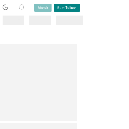
Masuk
Buat Tulisan
Loading
Loading
Lainnya