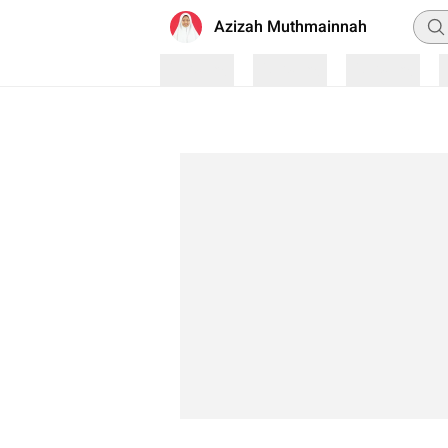
Penc
Azizah Muthmainnah
Loading
Loading
Loading