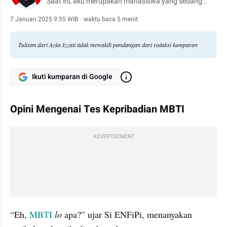
Saat ini, aku merupakan mahasiswa yang sedang
berkuliah di Universitas Airlangga, lebih tepatnya di
Fakultas Farmasi.
7 Januari 2025 9:55 WIB
·
waktu baca 5 menit
Tulisan dari Azka Izzati tidak mewakili pandangan dari redaksi kumparan
Ikuti kumparan di Google
Opini Mengenai Tes Kepribadian MBTI
ADVERTISEMENT
“Eh, 
MBTI
lo
 apa?” ujar Si ENFiPi, menanyakan 