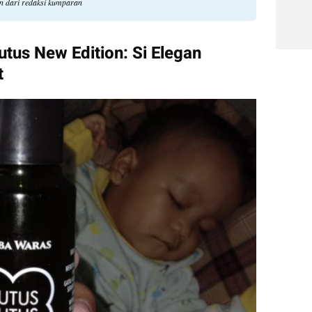
an dari redaksi kumparan
us New Edition: Si Elegan 
t