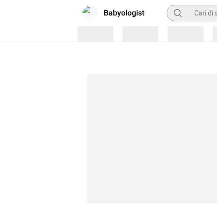
Pencarian
Babyologist
Loading
Loading
Loading