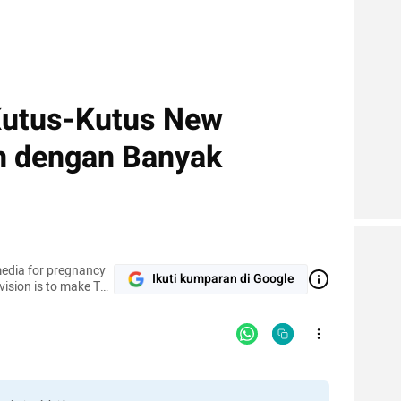
Kutus-Kutus New
an dengan Banyak
media for pregnancy
Ikuti kumparan di Google
vision is to make The
le!