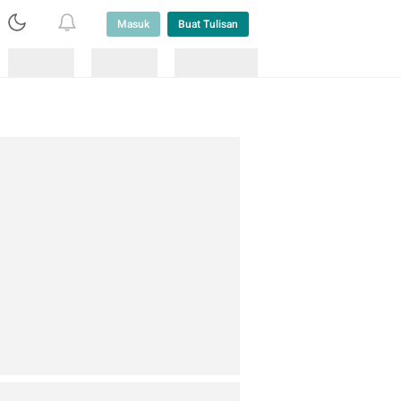
Masuk
Buat Tulisan
Loading
Loading
Lainnya