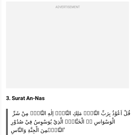
ADVERTISEMENT
3. Surat An-Nas
قُلْ اَعُوْذُ بِرَبِّ النَّاسِۙ مَلِكِ النَّاسِۙ اِلٰهِ النَّاسِۙ مِنْ شَرِّ 
الْوَسْوَاسِ ەۙ الْخَنَّاسِۖ الَّذِيْ يُوَسْوِسُ فِيْ صُدُوْرِ
النَّاسِۙمِنَ الْجِنَّةِ وَالنَّاسِ ࣖ