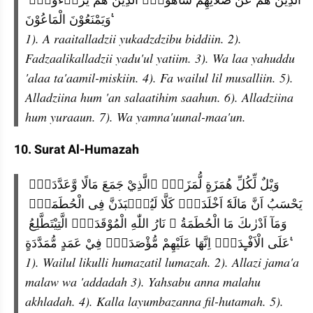
وَيَمْنَعُوْنَ الْمَاعُوْنَ ࣖ
1). A raaitalladzii yukadzdzibu biddiin. 2). 
Fadzaalikalladzii yadu'ul yatiim. 3). Wa laa yahuddu 
'alaa ta'aamil-miskiin. 4). Fa wailul lil musalliin. 5). 
Alladziina hum 'an salaatihim saahun. 6). Alladziina 
hum yuraaun. 7). Wa yamna'uunal-maa'un.
10. Surat Al-Humazah
وَيْلٌ لِّكُلِّ هُمَزَةٍ لُّمَزَةٍۙ ۨالَّذِيْ جَمَعَ مَالًا وَّعَدَّدَهٗۙ 
يَحْسَبُ اَنَّ مَالَهٗٓ اَخْلَدَهٗۚ كَلَّا لَيُنْۢبَذَنَّ فِى الْحُطَمَةِۖ 
وَمَآ اَدْرٰىكَ مَا الْحُطَمَةُ ۗ نَارُ اللّٰهِ الْمُوْقَدَةُۙ الَّتِيْتَطَّلِعُ 
عَلَى الْاَفْـِٕدَةِۗ اِنَّهَا عَلَيْهِمْ مُّؤْصَدَةٌۙ فِيْ عَمَدٍ مُّمَدَّدَةٍ ࣖ
1). Wailul likulli humazatil lumazah. 2). Allazi jama'a 
malaw wa 'addadah 3). Yahsabu anna malahu 
akhladah. 4). Kalla layumbazanna fil-hutamah. 5). 