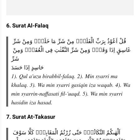
6. Surat Al-Falaq
قُلْ اَعُوْذُ بِرَبِّ الْفَلَقِۙ مِنْ شَرِّ مَا خَلَقَۙ وَمِنْ شَرِّ 
غَاسِقٍ اِذَا وَقَبَۙ وَمِنْ شَرِّ النَّفّٰثٰتِ فِى الْعُقَدِۙ وَمِنْ 
شَرِّ
حَاسِدٍ اِذَا حَسَدَ
1). Qul a'uzu birabbil-falaq. 2). Min syarri ma 
khalaq. 3). Wa min syarri gasiqin iza waqab. 4). Wa 
min syarrin-naffasati fil-'uaqd. 5). Wa min syarri 
hasidin iza hasad.
7. Surat At-Takasur
اَلْهٰىكُمُ التَّكَاثُرُۙ حَتّٰى زُرْتُمُ الْمَقَابِرَۗ كَلَّا سَوْفَ 