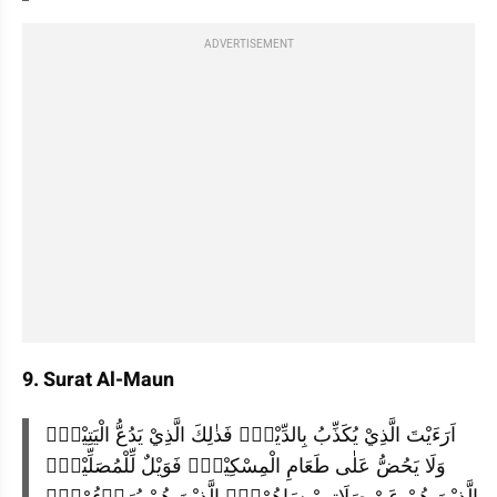
ADVERTISEMENT
9. Surat Al-Maun
اَرَءَيْتَ الَّذِيْ يُكَذِّبُ بِالدِّيْنِۗ فَذٰلِكَ الَّذِيْ يَدُعُّ الْيَتِيْمَۙ 
وَلَا يَحُضُّ عَلٰى طَعَامِ الْمِسْكِيْنِۗ فَوَيْلٌ لِّلْمُصَلِّيْنَۙ 
الَّذِيْنَ هُمْ عَنْ صَلَاتِهِمْ سَاهُوْنَۙ الَّذِيْنَ هُمْ يُرَاۤءُوْنَۙ 