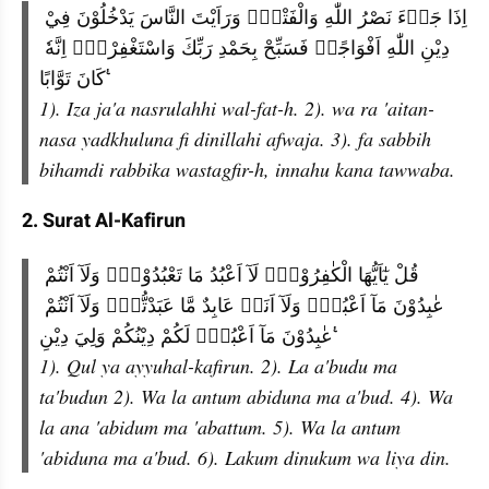
اِذَا جَاۤءَ نَصْرُ اللّٰهِ وَالْفَتْحُۙ وَرَاَيْتَ النَّاسَ يَدْخُلُوْنَ فِيْ 
دِيْنِ اللّٰهِ اَفْوَاجًاۙ فَسَبِّحْ بِحَمْدِ رَبِّكَ وَاسْتَغْفِرْهُۗ اِنَّهٗ 
كَانَ تَوَّابًا ࣖ
1). Iza ja'a nasrulahhi wal-fat-h. 2). wa ra 'aitan-
nasa yadkhuluna fi dinillahi afwaja. 3). fa sabbih 
bihamdi rabbika wastagfir-h, innahu kana tawwaba. 
2. Surat Al-Kafirun
قُلْ يٰٓاَيُّهَا الْكٰفِرُوْنَۙ لَآ اَعْبُدُ مَا تَعْبُدُوْنَۙ وَلَآ اَنْتُمْ 
عٰبِدُوْنَ مَآ اَعْبُدُۚ وَلَآ اَنَا۠ عَابِدٌ مَّا عَبَدْتُّمْۙ وَلَآ اَنْتُمْ 
عٰبِدُوْنَ مَآ اَعْبُدُۗ لَكُمْ دِيْنُكُمْ وَلِيَ دِيْنِ ࣖ
1). Qul ya ayyuhal-kafirun. 2). La a'budu ma 
ta'budun 2). Wa la antum abiduna ma a'bud. 4). Wa 
la ana 'abidum ma 'abattum. 5). Wa la antum 
'abiduna ma a'bud. 6). Lakum dinukum wa liya din. 