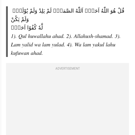
قُلْ هُوَ اللّٰهُ اَحَدٌۚ اَللّٰهُ الصَّمَدُۚ لَمْ يَلِدْ وَلَمْ يُوْلَدْۙ 
وَلَمْ يَكُنْ
لَّهٗ كُفُوًا اَحَدٌۚ
1). Qul huwallahu ahad. 2). Allahush-shamad. 3). 
Lam yalid wa lam yulad. 4). Wa lam yakul lahu 
kufuwan ahad. 
ADVERTISEMENT