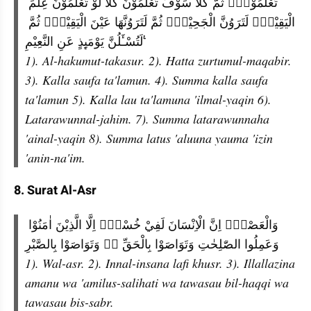
تَعْلَمُوْنَۙ ثُمَّ كَلَّا سَوْفَ تَعْلَمُوْنَ كَلَّا لَوْ تَعْلَمُوْنَ عِلْمَ 
الْيَقِيْنِۗ لَتَرَوُنَّ الْجَحِيْمَۙ ثُمَّ لَتَرَوُنَّهَا عَيْنَ الْيَقِيْنِۙ ثُمَّ 
لَتُسْـَٔلُنَّ يَوْمَىِٕذٍ عَنِ النَّعِيْمِ ࣖ
1). Al-hakumut-takasur. 2). Hatta zurtumul-maqabir. 
3). Kalla saufa ta'lamun. 4). Summa kalla saufa 
ta'lamun 5). Kalla lau ta'lamuna 'ilmal-yaqin 6). 
Latarawunnal-jahim. 7). Summa latarawunnaha 
'ainal-yaqin 8). Summa latus 'aluuna yauma 'izin 
'anin-na'im.
8. Surat Al-Asr
وَالْعَصْرِۙ اِنَّ الْاِنْسَانَ لَفِيْ خُسْرٍۙ اِلَّا الَّذِيْنَ اٰمَنُوْا 
وَعَمِلُوا الصّٰلِحٰتِ وَتَوَاصَوْا بِالْحَقِّ ەۙ وَتَوَاصَوْا بِالصَّبْرِ
1). Wal-asr. 2). Innal-insana lafi khusr. 3). Illallazina 
amanu wa 'amilus-salihati wa tawasau bil-haqqi wa 
tawasau bis-sabr.