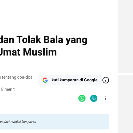
dan Tolak Bala yang
 Umat Muslim
 tentang doa-doa
Ikuti kumparan di Google
 8 menit
an dari redaksi kumparan