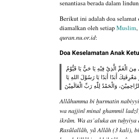
senantiasa berada dalam lindun
Berikut ini adalah doa selamat 
diamalkan oleh setiap 
Muslim
quran.nu.or.id
:
Doa Keselamatan Anak Ket
اَللّٰهُمَّ بِحُرْمَةِ النَّبِيِّ وَالْحَسَنِ وَأَخِيْهِ وَأُمِّهِ وَأَبِيْهِ وَنَجِّنِيْ مِنَ الْغَمِّ الَّذِيْ فِيْهِ يَا حَيُّ يَا قَيُّوْمُ 
يَا ذَا الْجَلَالِ وَالْإِكْرَامِ، وَأَسْأَلُكَ أَنْ تُحْيِيَ قَلْبِيْ بِنُوْرِ مَعْرِفَتِكَ أَبَدًا أَبَدًا يَا رَسُوْلَ اللهِ يَا 
رَّاحِمِيْنَ، وَالْحَمْدُ لِلّٰهِ رَبِّ الْعَالَمِيْنَ
Allâhumma bi ḫurmatin nabiyyi
wa najjinî minal ghammil ladzî 
ikrâm. Wa as’aluka an tuḫyiya q
Rasûlallâh, yâ Allâh (3 kali), 