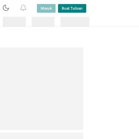
Masuk
Buat Tulisan
Loading
Loading
Lainnya